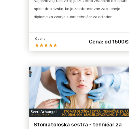
Najosnovniji uslov koji je izuzetno značajno da ispuni
apsolutno svako, ko je zainteresovan za sticanje
diplome za zvanje zubni tehničar za ortodon…
Ocena
Cena:
od 1500€
više
Pročitaj više
Stomatološka sestra - tehničar za