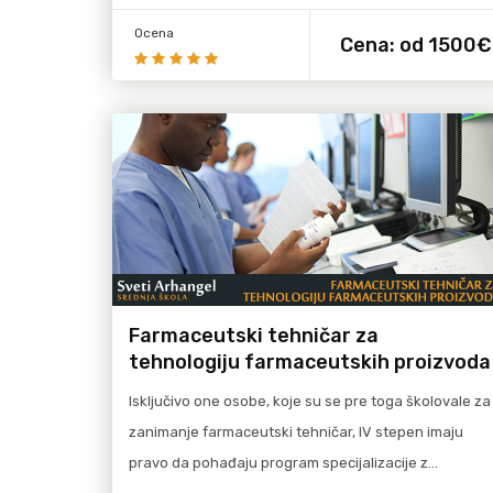
Ocena
Cena:
od 1500€
više
Pročitaj više
Farmaceutski tehničar za
tehnologiju farmaceutskih proizvoda
Isključivo one osobe, koje su se pre toga školovale za
zanimanje farmaceutski tehničar, IV stepen imaju
pravo da pohađaju program specijalizacije z…