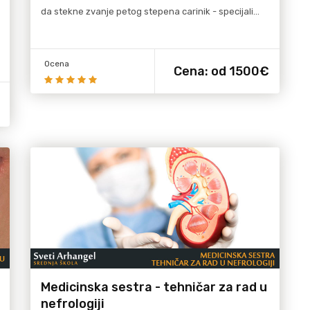
da stekne zvanje petog stepena carinik - specijali…
Ocena
Cena:
od 1500€
Medicinska sestra - tehničar za rad u
nefrologiji