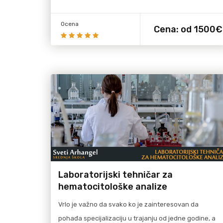
Ocena
Cena:
od 1500€
više
Pročitaj više
Laboratorijski tehničar za
hematocitološke analize
Vrlo je važno da svako ko je zainteresovan da
pohađa specijalizaciju u trajanju od jedne godine, a