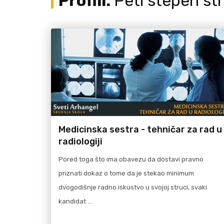
Profili:
Peti stepen s
više
Pročitaj više
Medicinska sestra - tehničar za rad u
radiologiji
Pored toga što ima obavezu da dostavi pravno
priznati dokaz o tome da je stekao minimum
dvogodišnje radno iskustvo u svojoj struci, svaki
kandidat …