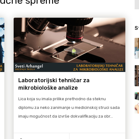
tručne spreme
S
Laboratorijski tehničar za
mikrobiološke analize
Lica koja su imala prilike prethodno da steknu
diplomu za neko zanimanje u medicinskoj struci sada
imaju mogućnost da izvrše dokvalifikaciju za obr…