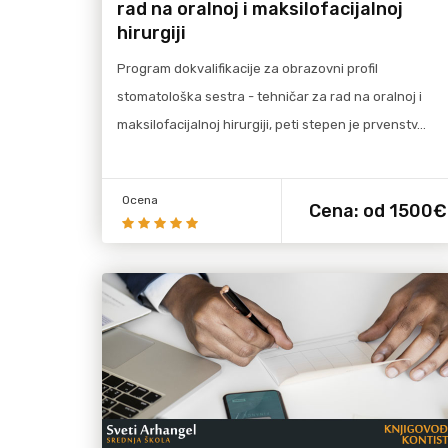
rad na oralnoj i maksilofacijalnoj
hirurgiji
Program dokvalifikacije za obrazovni profil
stomatološka sestra - tehničar za rad na oralnoj i
maksilofacijalnoj hirurgiji, peti stepen je prvenstv…
Ocena
Cena:
od 1500€
više
Pročitaj više