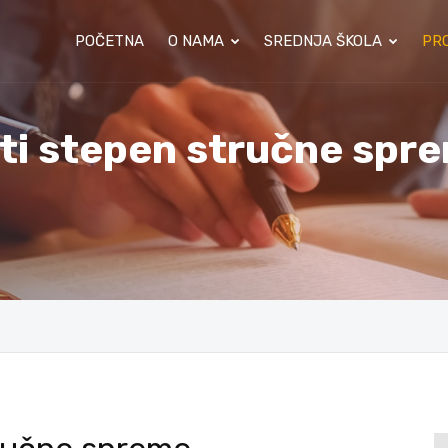
POČETNA
O NAMA
SREDNJA ŠKOLA
PRO
ti stepen stručne spr