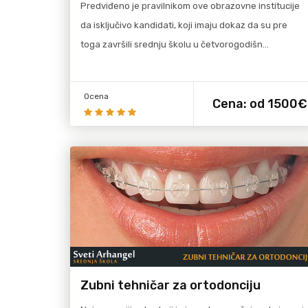
Predviđeno je pravilnikom ove obrazovne institucije
da isključivo kandidati, koji imaju dokaz da su pre
toga završili srednju školu u četvorogodišn…
Ocena
Cena:
od 1500€
više
Pročitaj više
Zubni tehničar za ortodonciju