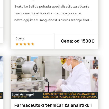
Svako ko želi da pohađa specijalizaciju za sticanje
zvanja medicinska sestra - tehničar za rad u
nefrologiji ima tu mogućnost u okviru srednje škol…
Ocena
Cena:
od 1500€
Farmaceutski tehničar za analitiku i