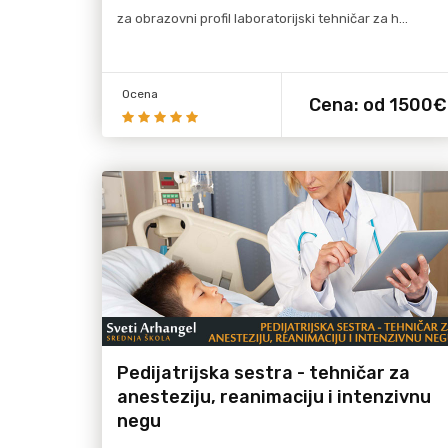
za obrazovni profil laboratorijski tehničar za h…
Ocena
Cena:
od 1500€
više
Pročitaj više
Pedijatrijska sestra - tehničar za
anesteziju, reanimaciju i intenzivnu
negu