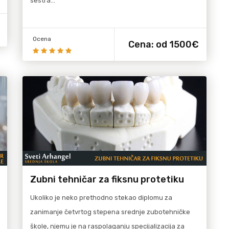
sestra…
Ocena
Cena:
od 1500€
Zubni tehničar za fiksnu protetiku
Ukoliko je neko prethodno stekao diplomu za
zanimanje četvrtog stepena srednje zubotehničke
škole, njemu je na raspolaganju specijalizacija za