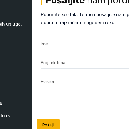
Pošaljite
nam poru
Popunite kontakt formu i pošaljite nam 
dobiti u najkraćem mogućem roku!
ših usluga,
Ime
Broj telefona
Poruka
s
du.rs
Pošalji