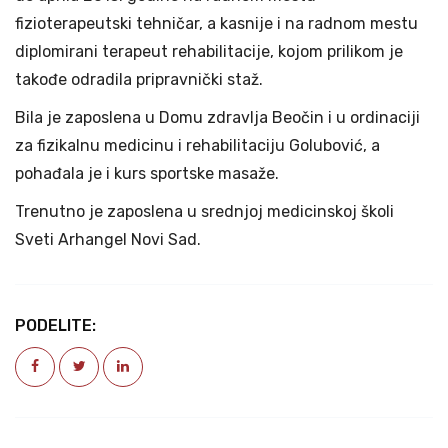
fizioterapeutski tehničar, a kasnije i na radnom mestu
diplomirani terapeut rehabilitacije, kojom prilikom je
takođe odradila pripravnički staž.
Bila je zaposlena u Domu zdravlja Beočin i u ordinaciji
za fizikalnu medicinu i rehabilitaciju Golubović, a
pohađala je i kurs sportske masaže.
Trenutno je zaposlena u srednjoj medicinskoj školi
Sveti Arhangel Novi Sad.
PODELITE: