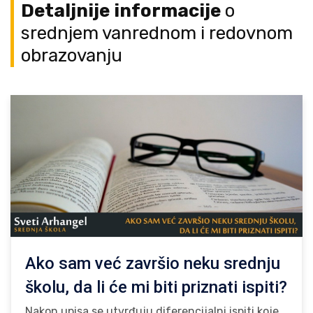
Detaljnije informacije
o
srednjem vanrednom i redovnom
obrazovanju
Ako sam već završio neku srednju
školu, da li će mi biti priznati ispiti?
Nakon upisa se utvrđuju diferencijalni ispiti koje