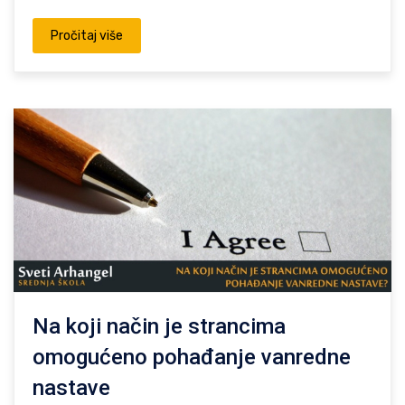
Pročitaj više
Na koji način je strancima
omogućeno pohađanje vanredne
nastave