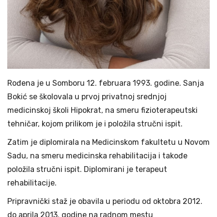
Rođena je u Somboru 12. februara 1993. godine. Sanja
Bokić se školovala u prvoj privatnoj srednjoj
medicinskoj školi Hipokrat, na smeru fizioterapeutski
tehničar, kojom prilikom je i položila stručni ispit.
Zatim je diplomirala na Medicinskom fakultetu u Novom
Sadu, na smeru medicinska rehabilitacija i takođe
položila stručni ispit. Diplomirani je terapeut
rehabilitacije.
Pripravnički staž je obavila u periodu od oktobra 2012.
do aprila 2013. godine na radnom mestu