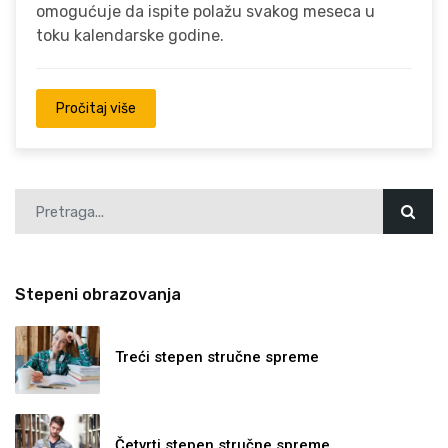
omogućuje da ispite polažu svakog meseca u
toku kalendarske godine.
Pročitaj više
Stepeni obrazovanja
Treći stepen stručne spreme
Četvrti stepen stručne spreme