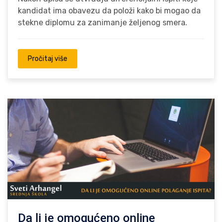
kandidat ima obavezu da položi kako bi mogao da
stekne diplomu za zanimanje željenog smera.
Pročitaj više
Da li je omogućeno online