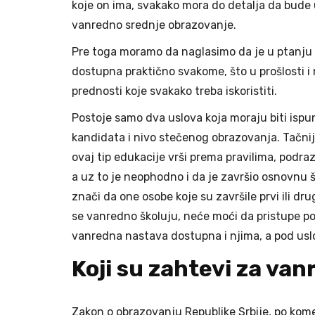
koje on ima, svakako mora do detalja da bude
vanredno srednje obrazovanje.
Pre toga moramo da naglasimo da je u ptanju
dostupna praktično svakome, što u prošlosti i 
prednosti koje svakako treba iskoristiti.
Postoje samo dva uslova koja moraju biti isp
kandidata i nivo stečenog obrazovanja. Tačnij
ovaj tip edukacije vrši prema pravilima, podr
a uz to je neophodno i da je završio osnovnu 
znači da one osobe koje su završile prvi ili drug
se vanredno školuju, neće moći da pristupe po
vanredna nastava dostupna i njima, a pod usl
Koji su zahtevi za va
Zakon o obrazovanju Republike Srbije, po kome