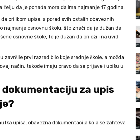
a želju da je pohađa mora da ima najmanje 17 godina.
da prilikom upisa, a pored svih ostalih obaveznih
šio najmanje osnovnu školu, što znači da je dužan da
šene osnovne škole, te je dužan da priloži i na uvid
su završile prvi razred bilo koje srednje škole, a možda
ovaj način, takođe imaju pravo da se prijave i upišu u
 dokumentaciju za upis
je?
enutka upisa, obavezna dokumentacija koja se zahteva