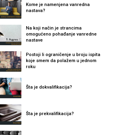
Kome je namenjena vanredna
nastava?
Na koji način je strancima
omogućeno pohađanje vanredne
nastave
Postoji li ograničenje u broju ispita
koje smem da polažem u jednom
roku
Šta je dokvalifikacija?
Šta je prekvalifikacija?