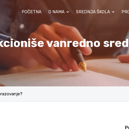
POČETNA
O NAMA
SREDNJA ŠKOLA
PRO
nkcioniše vanredno sre
brazovanje?
P