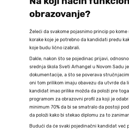
Na koji način funkcio
obrazovanje?
Želeći da svakome pojasnimo princip po kome
korake koje je potrebno da kandidati pređu ka
koje budu lično izabrali.
Dakle, nakon što se pojedinac prijavi, odnosn
srednja škola Sveti Arhangel u Novom Sadu je 
dokumentacije, a što se poverava stručnjacima
oni tom prilikom imaju obavezu da utvrde da li
kandidat imao prilike možda da položi pre tog
programom za obrazovni profil za koji je odabr
minimum 70% da bi se smatralo da postoji podu
da položi kako bi stekao diplomu za to zanimanj
Budući da će svaki pojedinačni kandidat već 