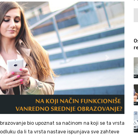
O
r
Next
brazovanje bio upoznat sa načinom na koji se ta vrsta
odluku da li ta vrsta nastave ispunjava sve zahteve