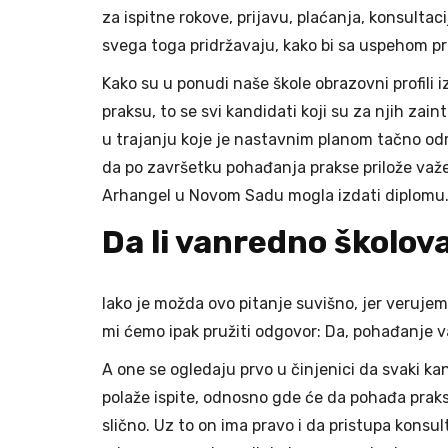
za ispitne rokove, prijavu, plaćanja, konsulta
svega toga pridržavaju, kako bi sa uspehom pr
Kako su u ponudi naše škole obrazovni profili i
praksu, to se svi kandidati koji su za njih zai
u trajanju koje je nastavnim planom tačno od
da po završetku pohađanja prakse prilože važeć
Arhangel u Novom Sadu mogla izdati diplomu
Da li vanredno školov
Iako je možda ovo pitanje suvišno, jer verujem
mi ćemo ipak pružiti odgovor: Da, pohađanje 
A one se ogledaju prvo u činjenici da svaki 
polaže ispite, odnosno gde će da pohađa praksu 
slično. Uz to on ima pravo i da pristupa kons