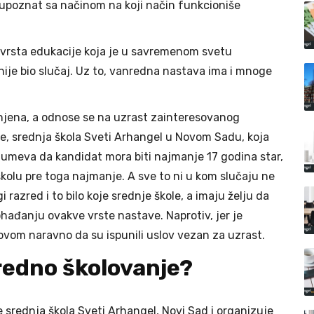
 upoznat sa načinom na koji način funkcioniše
 vrsta edukacije koja je u savremenom svetu
nije bio slučaj. Uz to, vanredna nastava ima i mnoge
unjena, a odnose se na uzrast zainteresovanog
e, srednja škola Sveti Arhangel u Novom Sadu, koja
azumeva da kandidat mora biti najmanje 17 godina star,
školu pre toga najmanje. A sve to ni u kom slučaju ne
i razred i to bilo koje srednje škole, a imaju želju da
hađanju ovakve vrste nastave. Naprotiv, jer je
ovom naravno da su ispunili uslov vezan za uzrast.
nredno školovanje?
 srednja škola Sveti Arhangel, Novi Sad i organizuje