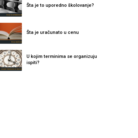
Šta je to uporedno školovanje?
Šta je uračunato u cenu
U kojim terminima se organizuju
ispiti?