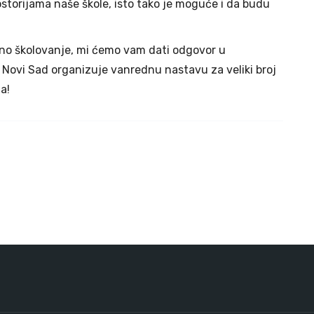
ostorijama naše škole, isto tako je moguće i da budu
no školovanje, mi ćemo vam dati odgovor u
 Novi Sad organizuje vanrednu nastavu za veliki broj
a!