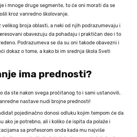
cije i mnoge druge segmente, to će oni morati da se
ošli kroz vanredno školovanje.
z velikog broja oblasti, a neki od njih podrazumevaju i
nteresovani obavezuju da pohađaju i praktičan deo i to
ređeno. Podrazumeva se da su oni takođe obavezni i
i dokaz o tome, a kako bi im srednja škola Sveti
.
anje ima prednosti?
o da ste nakon svega pročitanog to i sami ustanovili,
vanredne nastave nudi brojne prednosti!
kandidat pojedinačno donosi odluku kojim tempom će da
ako je potrebno, ali i koliko će ispita da polaže i
ultacijama sa profesorom onda kada mu najviše