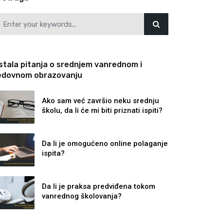
stala pitanja o srednjem vanrednom i
edovnom obrazovanju
Ako sam već završio neku srednju
školu, da li će mi biti priznati ispiti?
Da li je omogućeno online polaganje
ispita?
Da li je praksa predviđena tokom
vanrednog školovanja?