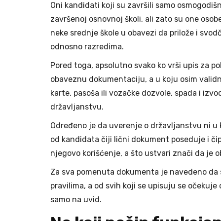
Oni kandidati koji su završili samo osmogodiš
završenoj osnovnoj školi, ali zato su one osobe
neke srednje škole u obavezi da prilože i svo
odnosno razredima.
Pored toga, apsolutno svako ko vrši upis za 
obaveznu dokumentaciju, a u koju osim validn
karte, pasoša ili vozačke dozvole, spada i izvo
državljanstvu.
Određeno je da uverenje o državljanstvu ni u 
od kandidata čiji lični dokument poseduje i či
njegovo korišćenje, a što ustvari znači da je 
Za sva pomenuta dokumenta je navedeno da se
pravilima, a od svih koji se upisuju se očekuje
samo na uvid.