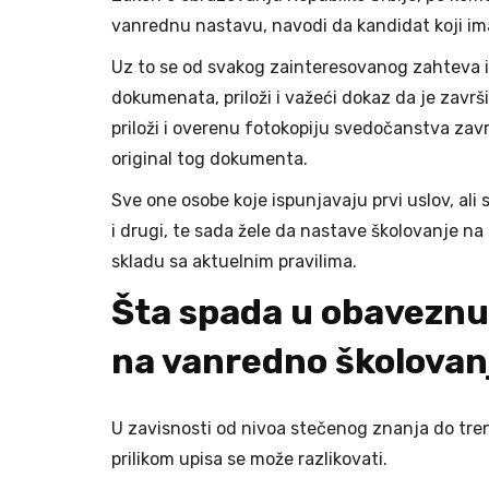
vanrednu nastavu, navodi da kandidat koji im
Uz to se od svakog zainteresovanog zahteva i 
dokumenata, priloži i važeći dokaz da je zavr
priloži i overenu fotokopiju svedočanstva zavr
original tog dokumenta.
Sve one osobe koje ispunjavaju prvi uslov, ali 
i drugi, te sada žele da nastave školovanje na 
skladu sa aktuelnim pravilima.
Šta spada u obaveznu
na vanredno školovan
U zavisnosti od nivoa stečenog znanja do tr
prilikom upisa se može razlikovati.