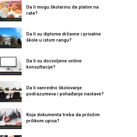
Da li mogu školarinu da platim na
rate?
Da li su diploma državne i privatne
škole u istom rangu?
Da li su dozvoljene online
konsultacije?
Da li vanredno školovanje
podrazumeva i pohađanje nastave?
Koja dokumenta treba da priložim
prilikom upisa?