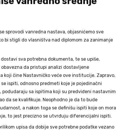
niše vanredno srednje
 se sprovodi vanredna nastava, objasnićemo sve
ko bi stigli do vlasništva nad diplomom za zanimanje
o dostavi sva potrebna dokumenta, te se upiše,
obavezna da pristupi analizi dostavljene
 koji čine Nastavničko veće ove institucije. Zapravo,
 se ispiti, odnosno predmeti koje je pojedinačni
a, podudaraju sa ispitima koji su predviđeni nastavnim
ao da se kvalifikuje. Neophodno je da to bude
darnost, a nakon toga se definišu ispiti koje on mora
e, to jest precizno se utvrđuju diferencijalni ispiti.
prilikom upisa da dobije sve potrebne podatke vezano