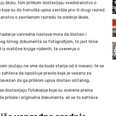
nju školu, tom prilikom dostavljaju svedočanstvo o
 koje su do trenutka upisa završile prvi ili drugi razred
dčanstvo o završenom razredu te srednje škole,
pohađanje vanredne nastave mora da dostavi i
og ličnog dokumenta sa fotografijom, to jest lične
d iz matične knjige rođenih, te uverenje o
kom slučaju ne sme da bude starije od 6 meseci, te se
p zahteva da ispoštuje pravilo koje je vezano za
obavezan da ga prilikom upisa dostavi očitanog.
 dostavljaju fotokopije koje su overene prema
 da prilože i originalna dokumenta, ali se to zahteva