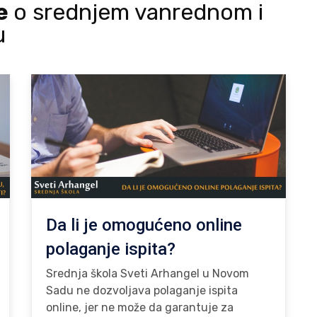
je
o srednjem vanrednom i
u
Da li je omogućeno online
polaganje ispita?
Srednja škola Sveti Arhangel u Novom
Sadu ne dozvoljava polaganje ispita
online, jer ne može da garantuje za