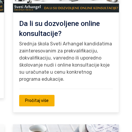
Da li su dozvoljene online
konsultacije?
Srednja škola Sveti Arhangel kandidatima
zainteresovanim za prekvalifikaciju,
dokvalifikaciju, vanredno ili uporedno
školovanje nudi i online konsultacije koje
su uračunate u cenu konkretnog
programa edukacije.
Pročitaj više