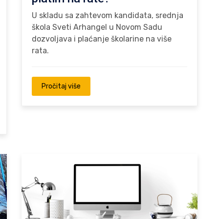
U skladu sa zahtevom kandidata, srednja
škola Sveti Arhangel u Novom Sadu
dozvoljava i plaćanje školarine na više
rata.
Pročitaj više