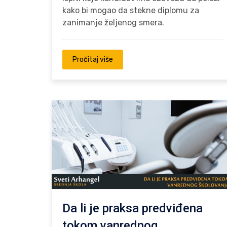
kako bi mogao da stekne diplomu za
zanimanje željenog smera.
Pročitaj više
Da li je praksa predviđena
tokom vanrednog