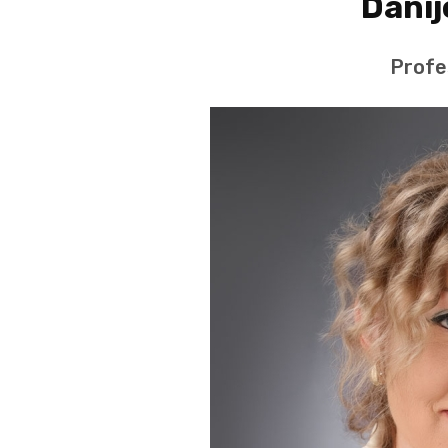
Danij
Profes