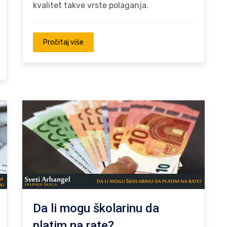
kvalitet takve vrste polaganja.
Pročitaj više
Da li mogu školarinu da
platim na rate?