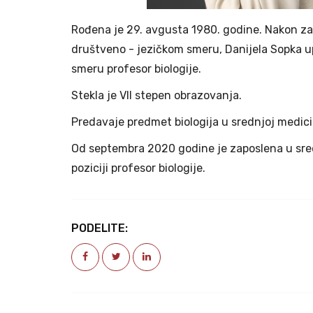
Rođena je 29. avgusta 1980. godine. Nakon z
društveno - jezičkom smeru, Danijela Sopka u
smeru profesor biologije.
Stekla je VII stepen obrazovanja.
Predavaje predmet biologija u srednjoj medicins
Od septembra 2020 godine je zaposlena u sred
poziciji profesor biologije.
PODELITE: