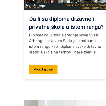
Da li su diploma državne i
privatne škole u istom rangu?
Diploma koju izdaje srednja škola Sveti
Arhangel u Novom Sadu je u potpuno
istom rangu kao i diploma svake državne
srednje škole na teritoriji naše zemlje.
Pročitaj više