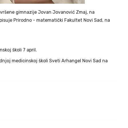
avršene gimnazije Jovan Jovanović Zmaj, na
pisuje Prirodno - matematički Fakultet Novi Sad, na
koj školi 7 april.
njoj medicinskoj školi Sveti Arhangel Novi Sad na