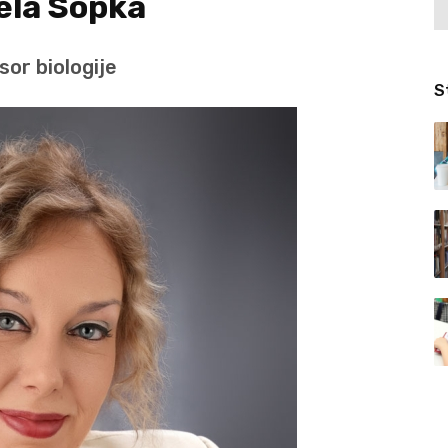
ela Sopka
or biologije
S