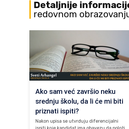
Detaljnije informaci
redovnom obrazovanj
Ako sam već završio neku
srednju školu, da li će mi biti
priznati ispiti?
Nakon upisa se utvrđuju diferencijalni
ispiti koje kandidat ima obavezu da položi