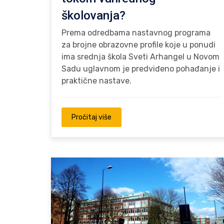
školovanja?
Prema odredbama nastavnog programa
za brojne obrazovne profile koje u ponudi
ima srednja škola Sveti Arhangel u Novom
Sadu uglavnom je predviđeno pohađanje i
praktične nastave.
Pročitaj više